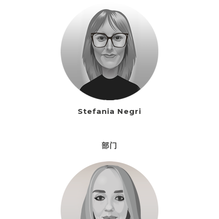
Stefania Negri
部门