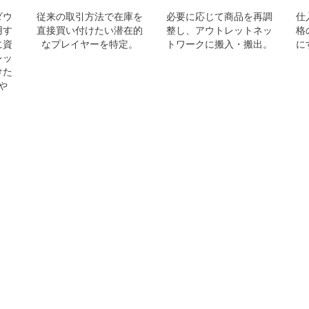
ダウ
従来の取引方法で在庫を
必要に応じて商品を再調
仕
用す
直接買い付けたい潜在的
整し、アウトレットネッ
格
に資
なプレイヤーを特定。
トワークに搬入・搬出。
に
レッ
けた
や